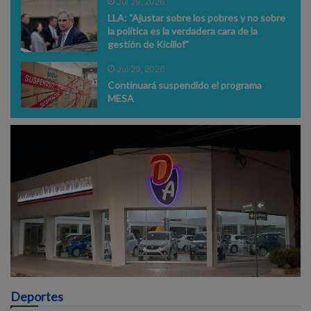
Jul 29, 2026
LLA: "Ajustar sobre los pobres y no sobre
la política es la verdadera cara de la
gestión de Kicillof"
Jul 29, 2026
Continuará suspendido el programa
MESA
Deportes