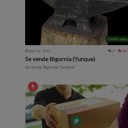
Clasificados
Mar 03, 2021
0
151
Se vende Bigornia (Yunque)
Se vende Bigornia (Yunque)