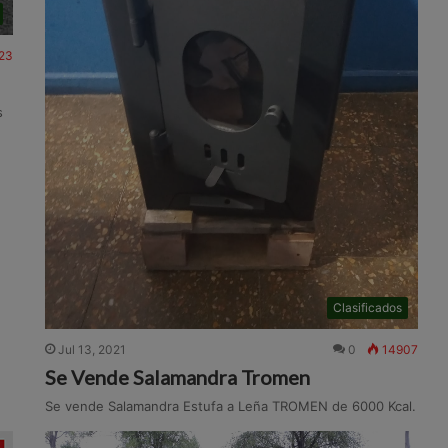
23
s
Clasificados
Jul 13, 2021
0
14907
Se Vende Salamandra Tromen
Se vende Salamandra Estufa a Leña TROMEN de 6000 Kcal.