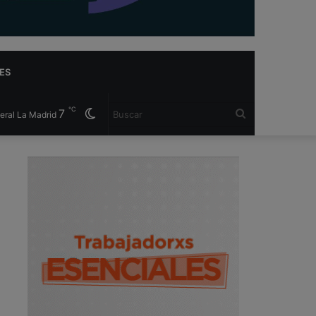
ES
℃
7
Cambiar
Buscar
eral La Madrid
modo