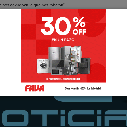
Que nos devuelvan lo que nos robaron”