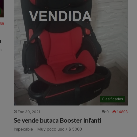
68
a
a
Clasificados
Ene 30, 2021
0
14893
Se vende butaca Booster Infanti
Impecable - Muy poco uso./ $ 5000