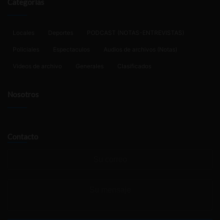
Categorías
Locales
Deportes
PODCAST (NOTAS-ENTREVISTAS)
Policiales
Espectaculos
Audios de archivos (Notas)
Videos de archivo
Generales
Clasificados
Nosotros
Contacto
Su
correo
Su
mensaje