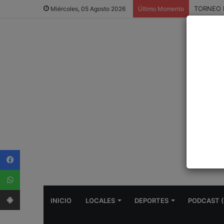
TORNEO 
Miércoles, 05 Agosto 2026
Último Momento
Facebook
WhatsApp
App Android
INICIO
LOCALES
DEPORTES
PODCAST (