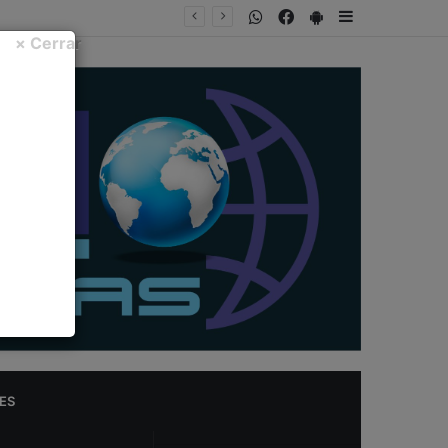
WhatsApp
Facebook
PlayStore
Sidebar
INTA FECHA
× Cerrar
ES