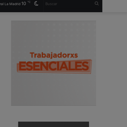
℃
10
Cambiar
Buscar
al La Madrid
modo