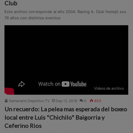
Club
Este archivo corresponde al año 2004. Racing A. Club festejó sus
76 años con distintos eventos
Videos de archivo
Semanario Deportivo TV
Sep 12, 2018
0
403
Un recuerdo: La pelea mas esperada del boxeo
local entre Luis "Chichilo" Baigorria y
Ceferino Rios