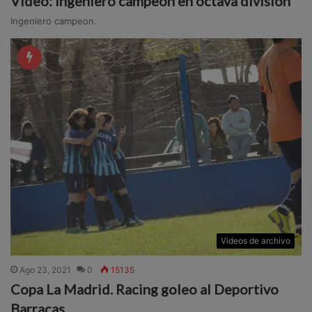
Video: Ingeniero campeón en octava división
Ingeniero campeon.
Videos de archivo
Ago 23, 2021
0
15135
Copa La Madrid. Racing goleo al Deportivo
Barracas.