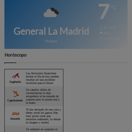
7
℃
General La Madrid
7º - 7º%
95%
31.8 km/h
Nubes
Horóscopo