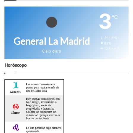
3
℃
General La Madrid
3º - 3º%
89%
12.5 km/h
Cielo claro
Horóscopo