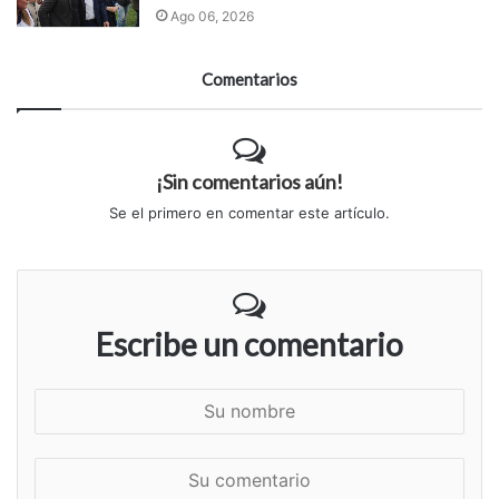
Ago 06, 2026
Comentarios
¡Sin comentarios aún!
Se el primero en comentar este artículo.
Escribe un comentario
S
u
n
S
o
u
m