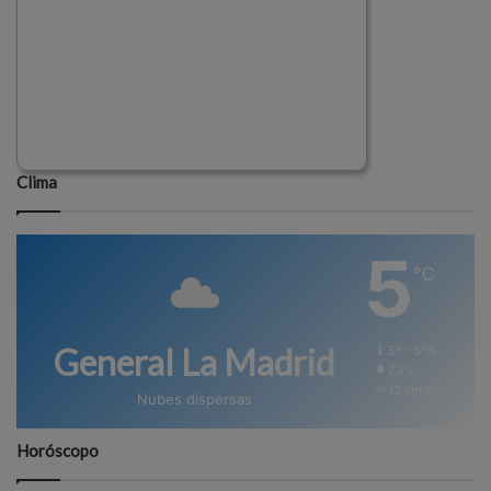
Clima
5
℃
General La Madrid
5º - 5º%
73%
13 km/h
Nubes dispersas
Horóscopo