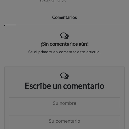
Sep 20, 2025
Comentarios
¡Sin comentarios aún!
Se el primero en comentar este artículo.
Escribe un comentario
S
u
n
S
o
u
m