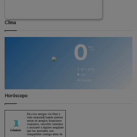
Clima
0
℃
0º - 0º%
0%
0 km/h
Horóscopo