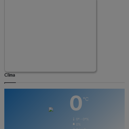
Clima
0
℃
0º - 0º%
0%