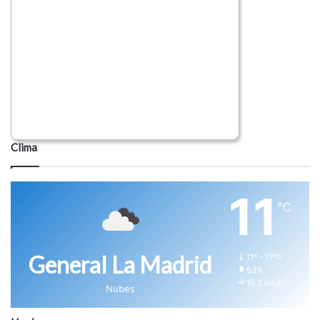
Clima
11
℃
General La Madrid
11º - 11º%
53%
16.2 km/h
Nubes