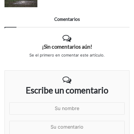
Comentarios
¡Sin comentarios aún!
Se el primero en comentar este artículo.
Escribe un comentario
S
u
n
S
o
u
m