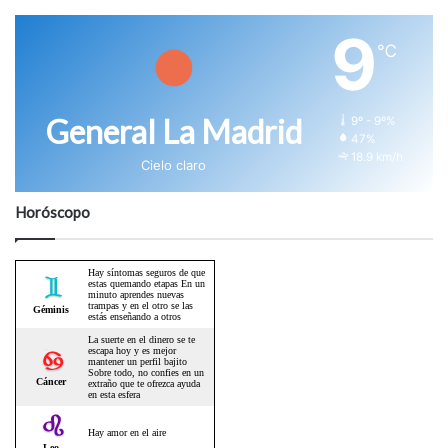
9
℃
General La Madrid
9º - 9º%
47%
18.9 km/h
Cielo claro
Horóscopo