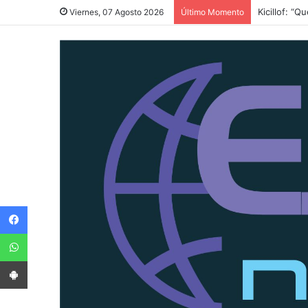
Kicillof: “
Viernes, 07 Agosto 2026
Último Momento
Facebook
WhatsApp
App Android