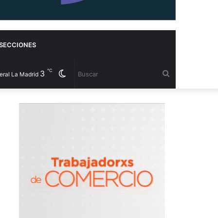
SECCIONES
℃
3
Cambiar
Buscar
eral La Madrid
modo