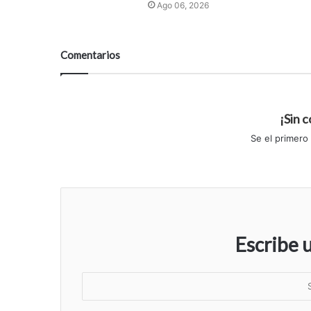
Ago 06, 2026
Comentarios
¡Sin 
Se el primero
Escribe 
S
u
n