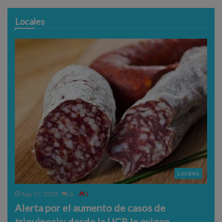
Locales
Locales
Ago 07, 2026
0
3
Alerta por el aumento de casos de
triquinosis: desde la UCR le exigen