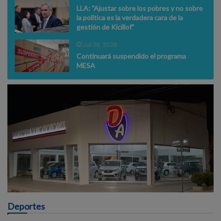
LLA: "Ajustar sobre los pobres y no sobre
la política es la verdadera cara de la
gestión de Kicillof"
Jul 29, 2026
Continuará suspendido el programa
MESA
Deportes