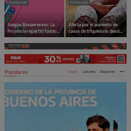
Destacada
Destacada
Juegos Bonaerenses: La
Alerta por el aumento de
Provincia repartió fondos
casos de triquinosis: desde
para la etapa local ¿La
la UCR le exigen
Madrid ganó o perdió?
"controles" a provincia
Populares
Todas
Locales
Deportes
Mo