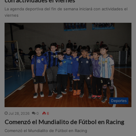
La agenda deportiva del fin de semana iniciará con actividades el
viernes
Deportes
Jul 28, 2026
0
6
Comenzó el Mundialito de Fútbol en Racing
Comenzó el Mundialito de Fútbol en Racing