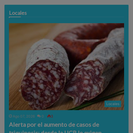
Locales
Locales
Ago 07, 2026
0
3
Alerta por el aumento de casos de
triquinosis: desde la UCR le exigen