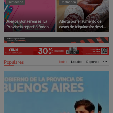
Destacada
Destacada
Juegos Bonaerenses: La
Alerta por el aumento de
Provincia repartió fondos
casos de triquinosis: desde
para la etapa local ¿La
la UCR le exigen
Madrid ganó o perdió?
"controles" a provincia
Populares
Todas
Locales
Deportes
Mo