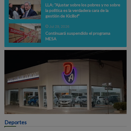
LLA: "Ajustar sobre los pobres y no sobre
la política es la verdadera cara de la
gestión de Kicillof"
Jul 29, 2026
Continuará suspendido el programa
MESA
Deportes