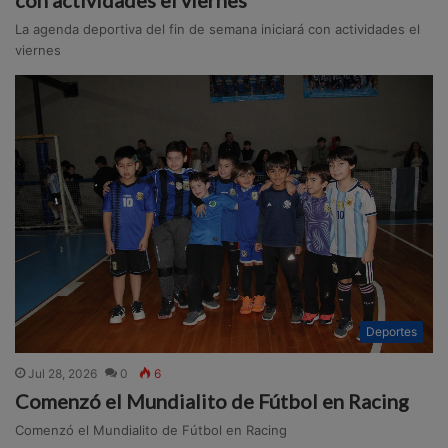
La agenda deportiva del fin de semana iniciará con actividades el
viernes
Deportes
Jul 28, 2026
0
6
Comenzó el Mundialito de Fútbol en Racing
Comenzó el Mundialito de Fútbol en Racing