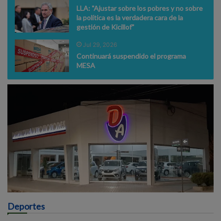
LLA: "Ajustar sobre los pobres y no sobre
la política es la verdadera cara de la
gestión de Kicillof"
Jul 29, 2026
Continuará suspendido el programa
MESA
Deportes