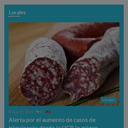
Locales
Locales
Ago 07, 2026
0
3
Alerta por el aumento de casos de
triquinosis: desde la UCR le exigen