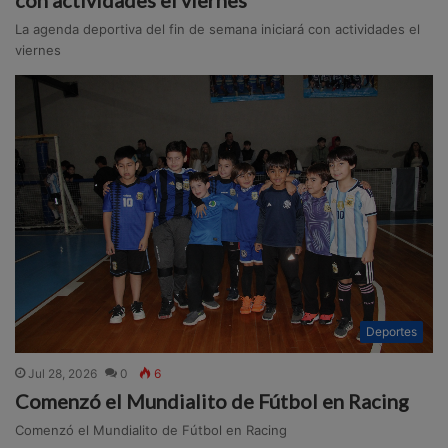
La agenda deportiva del fin de semana iniciará con actividades el
viernes
Deportes
Jul 28, 2026
0
6
Comenzó el Mundialito de Fútbol en Racing
Comenzó el Mundialito de Fútbol en Racing