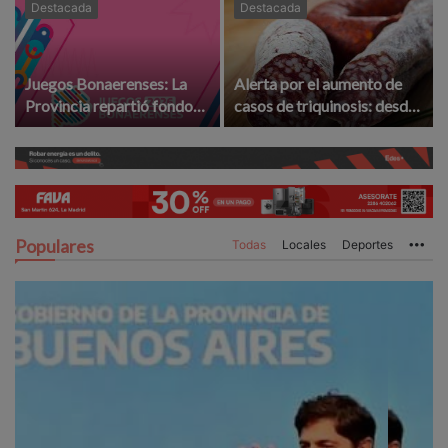
Destacada
Destacada
Juegos Bonaerenses: La
Alerta por el aumento de
Provincia repartió fondos
casos de triquinosis: desde
para la etapa local ¿La
la UCR le exigen
Madrid ganó o perdió?
"controles" a provincia
Populares
Todas
Locales
Deportes
Mo