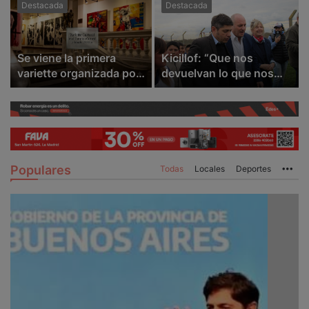
Destacada
Destacada
Se viene la primera
Kicillof: “Que nos
variette organizada por
devuelvan lo que nos
la Asociación Amigos
robaron”
del Complejo Cultural
Populares
Todas
Locales
Deportes
Mo