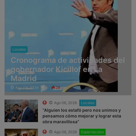
Locales
Cronograma de actividades del
gobernador Kicillof en La
Madrid
Ago 04, 2026
0
28
Ago 06, 2026
Locales
“Alguien los estafó pero nos unimos y
pensamos cómo mejorar y lograr esta
obra maravillosa”
Ago 06, 2026
Espectaculos