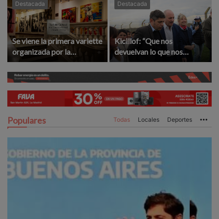
Destacada
Destacada
Se viene la primera variette
Kicillof: “Que nos
organizada por la
devuelvan lo que nos
Asociación Amigos del
robaron”
Complejo Cultural
Populares
Todas
Locales
Deportes
Mo