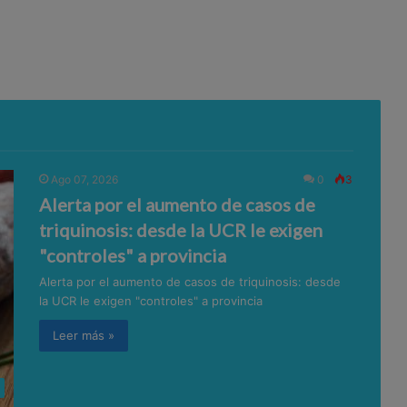
Ago 07, 2026
0
3
Alerta por el aumento de casos de
triquinosis: desde la UCR le exigen
"controles" a provincia
Alerta por el aumento de casos de triquinosis: desde
la UCR le exigen "controles" a provincia
Leer más »