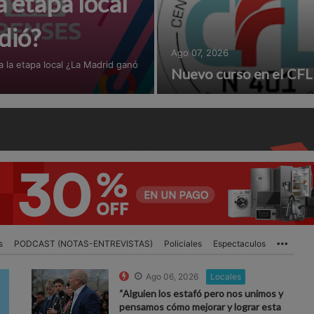
a etapa local
dió?
Ago 07, 2026
 la etapa local ¿La Madrid ganó
Nuevo curso en el CFL
s
PODCAST (NOTAS-ENTREVISTAS)
Policiales
Espectaculos
More
Ago 06, 2026
Locales
“Alguien los estafó pero nos unimos y
pensamos cómo mejorar y lograr esta