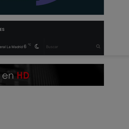
ES
℃
6
Cambiar
Buscar
eral La Madrid
modo