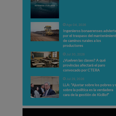
Ago 04, 2026
Ingenieros bonaerenses adviert
por el traspaso del mantenimien
de caminos rurales a los
productores
Jul 30, 2026
¿Vuelven las clases? A qué
provincias afectará el paro
convocado por CTERA
Jul 29, 2026
LLA: "Ajustar sobre los pobres y 
sobre la política es la verdadera
cara de la gestión de Kicillof"