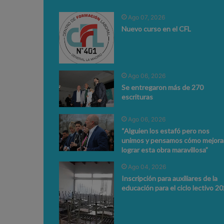
Ago 07, 2026
Nuevo curso en el CFL
Ago 06, 2026
Se entregaron más de 270
escrituras
Ago 06, 2026
“Alguien los estafó pero nos
unimos y pensamos cómo mejorar
lograr esta obra maravillosa”
Ago 04, 2026
Inscripción para auxiliares de la
educación para el ciclo lectivo 2