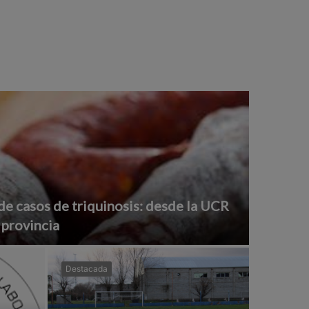
de casos de triquinosis: desde la UCR
 provincia
Destacada