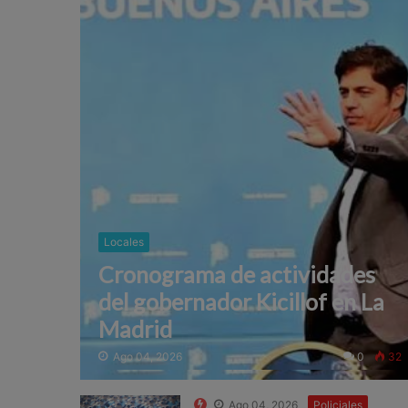
Locales
Cronograma de actividades
del gobernador Kicillof en La
Madrid
Ago 04, 2026
0
32
Ago 04, 2026
Policiales