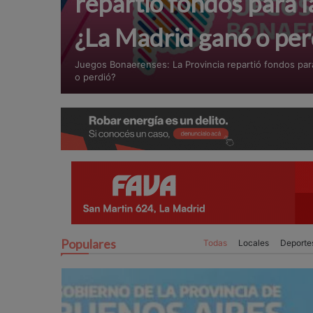
repartió fondos para l
¿La Madrid ganó o per
Juegos Bonaerenses: La Provincia repartió fondos para
o perdió?
Populares
Todas
Locales
Deporte