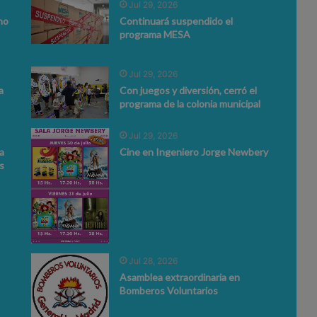
Jul 29, 2026
no
Continuará suspendido el
programa MESA
Jul 29, 2026
a
Con juegos y diversión, cerró el
programa de la colonia municipal
Jul 29, 2026
a
Cine en Ingeniero Jorge Newbery
s
Jul 28, 2026
Asamblea extraordinaria en
Bomberos Voluntarios