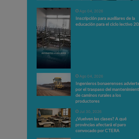
Ago 04, 2026
Inscripción para auxiliares de la
educación para el ciclo lectivo 2
Ago 04, 2026
Ingenieros bonaerenses adviert
por el traspaso del mantenimien
de caminos rurales a los
productores
Jul 30, 2026
¿Vuelven las clases? A qué
provincias afectará el paro
convocado por CTERA