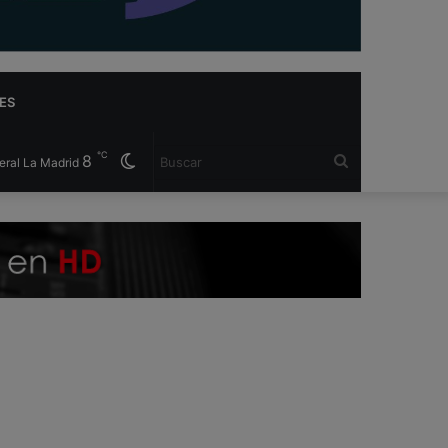
ES
℃
8
Cambiar
Buscar
eral La Madrid
modo