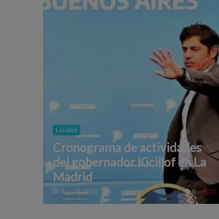
Locales
Cronograma de actividades
del gobernador Kicillof en La
Madrid
Ago 04, 2026
0
26