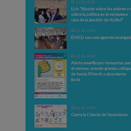
Jul 29, 2026
LLA: "Ajustar sobre los pobres y 
sobre la política es la verdadera
cara de la gestión de Kicillof"
Jul 29, 2026
El HCD con una agenda recargad
Jul 29, 2026
Alerta amarilla por tormentas par
el viernes: prevén granizo, ráfaga
de hasta 90 km/h y abundante
lluvia
Jul 28, 2026
Cierra la Colonia de Vacaciones