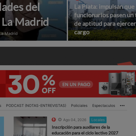
dades del
La Plata: impulsan que
funcionarios pasen un 
n La Madrid
de aptitud para ejercer
cargo
 La Madrid
s
PODCAST (NOTAS-ENTREVISTAS)
Policiales
Espectaculos
More
Ago 04, 2026
Locales
Inscripción para auxiliares de la
educación para el ciclo lectivo 2027