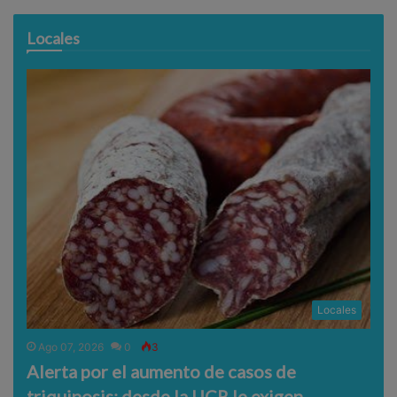
Locales
Locales
Ago 07, 2026
0
3
Alerta por el aumento de casos de
triquinosis: desde la UCR le exigen