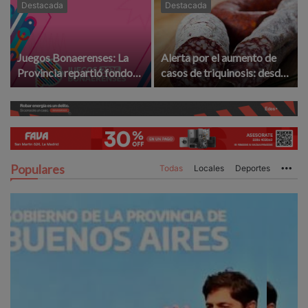
Destacada
Destacada
Juegos Bonaerenses: La
Alerta por el aumento de
Provincia repartió fondos
casos de triquinosis: desde
para la etapa local ¿La
la UCR le exigen
Madrid ganó o perdió?
"controles" a provincia
Populares
Todas
Locales
Deportes
Mo