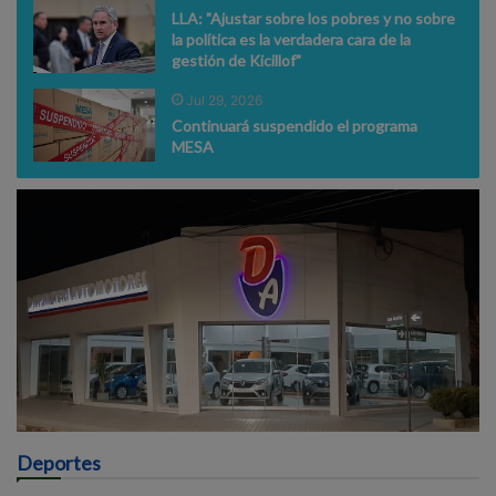
LLA: "Ajustar sobre los pobres y no sobre
la política es la verdadera cara de la
gestión de Kicillof"
Jul 29, 2026
Continuará suspendido el programa
MESA
Deportes