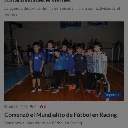
La agenda deportiva del fin de semana iniciará con actividades el
viernes
Deportes
Jul 28, 2026
0
6
Comenzó el Mundialito de Fútbol en Racing
Comenzó el Mundialito de Fútbol en Racing