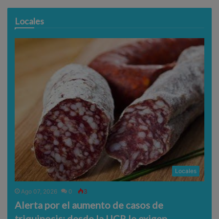
Locales
Locales
Ago 07, 2026
0
3
Alerta por el aumento de casos de
triquinosis: desde la UCR le exigen