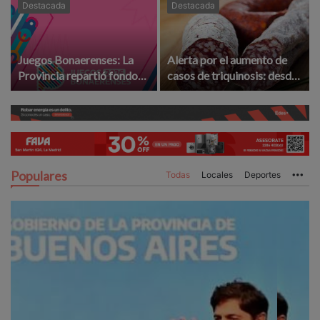
Destacada
Destacada
Juegos Bonaerenses: La
Alerta por el aumento de
Provincia repartió fondos
casos de triquinosis: desde
para la etapa local ¿La
la UCR le exigen
Madrid ganó o perdió?
"controles" a provincia
Populares
Todas
Locales
Deportes
Mo