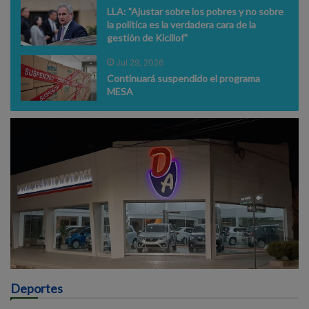
LLA: "Ajustar sobre los pobres y no sobre
la política es la verdadera cara de la
gestión de Kicillof"
Jul 29, 2026
Continuará suspendido el programa
MESA
Deportes