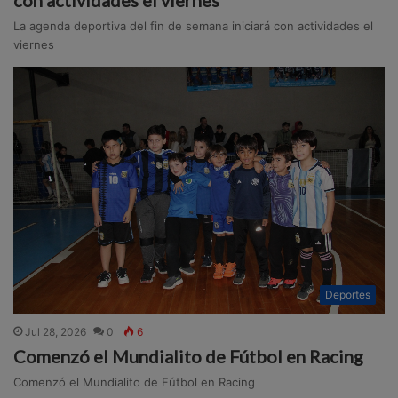
La agenda deportiva del fin de semana iniciará con actividades el
viernes
Deportes
Jul 28, 2026
0
6
Comenzó el Mundialito de Fútbol en Racing
Comenzó el Mundialito de Fútbol en Racing