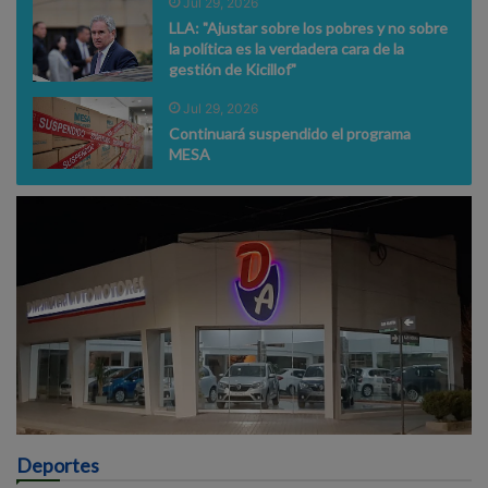
Jul 29, 2026
LLA: "Ajustar sobre los pobres y no sobre
la política es la verdadera cara de la
gestión de Kicillof"
Jul 29, 2026
Continuará suspendido el programa
MESA
Deportes