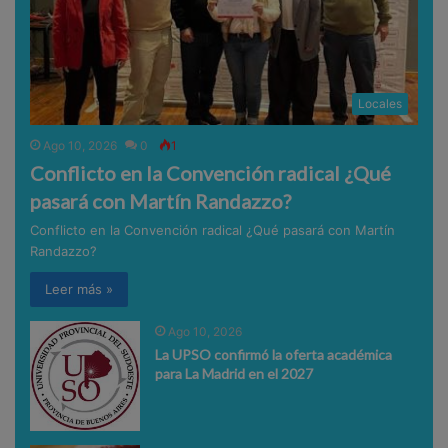
Locales
Ago 10, 2026
0
1
Conflicto en la Convención radical ¿Qué
pasará con Martín Randazzo?
Conflicto en la Convención radical ¿Qué pasará con Martín
Randazzo?
Leer más »
Ago 10, 2026
La UPSO confirmó la oferta académica
para La Madrid en el 2027