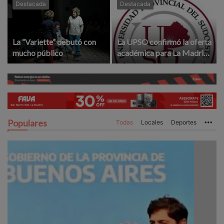
Destacada
Destacada
La “Variette” debutó con
La UPSO confirmó la oferta
mucho público
académica para La Madrid
en el 2027
Populares
Todas
Locales
Deportes
Mo