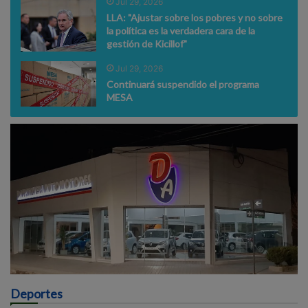
Jul 29, 2026
LLA: "Ajustar sobre los pobres y no sobre
la política es la verdadera cara de la
gestión de Kicillof"
Jul 29, 2026
Continuará suspendido el programa
MESA
Deportes