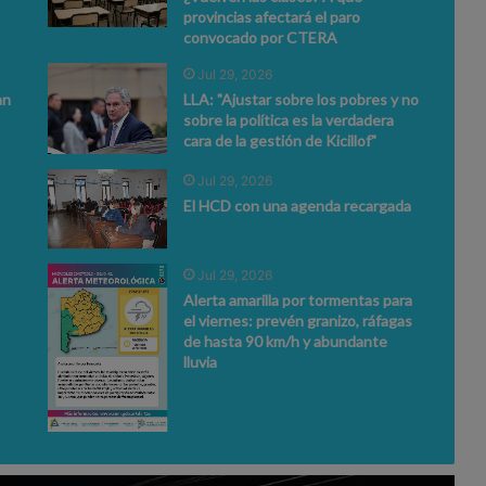
provincias afectará el paro
convocado por CTERA
Jul 29, 2026
an
LLA: "Ajustar sobre los pobres y no
sobre la política es la verdadera
cara de la gestión de Kicillof"
Jul 29, 2026
El HCD con una agenda recargada
Jul 29, 2026
Alerta amarilla por tormentas para
el viernes: prevén granizo, ráfagas
de hasta 90 km/h y abundante
lluvia