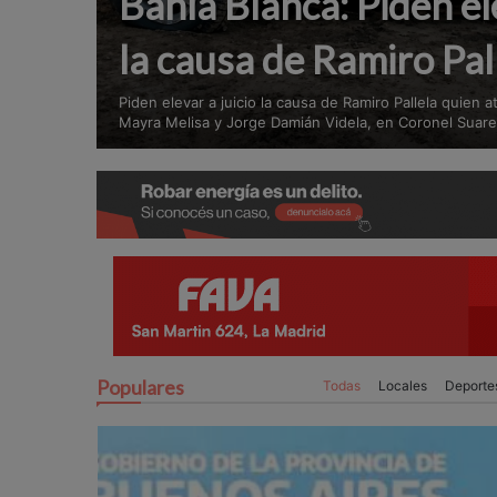
Bahía Blanca: Piden ele
la causa de Ramiro Pal
Piden elevar a juicio la causa de Ramiro Pallela quien 
Mayra Melisa y Jorge Damián Videla, en Coronel Suar
Populares
Todas
Locales
Deporte