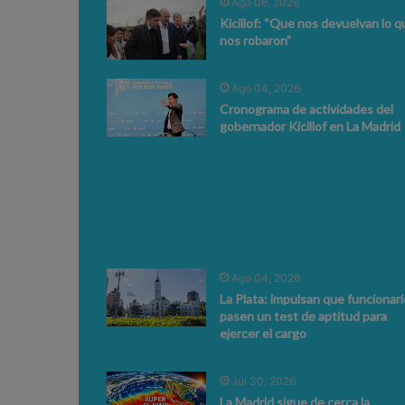
Ago 06, 2026
Kicillof: “Que nos devuelvan lo q
nos robaron”
Ago 04, 2026
Cronograma de actividades del
gobernador Kicillof en La Madrid
Ago 04, 2026
La Plata: impulsan que funcionar
pasen un test de aptitud para
ejercer el cargo
Jul 30, 2026
La Madrid sigue de cerca la