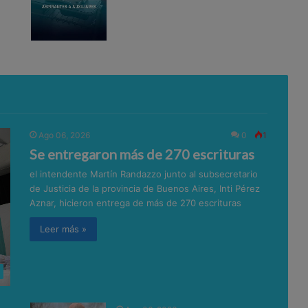
Ago 06, 2026
0
1
Se entregaron más de 270 escrituras
el intendente Martín Randazzo junto al subsecretario
de Justicia de la provincia de Buenos Aires, Inti Pérez
Aznar, hicieron entrega de más de 270 escrituras
Leer más »