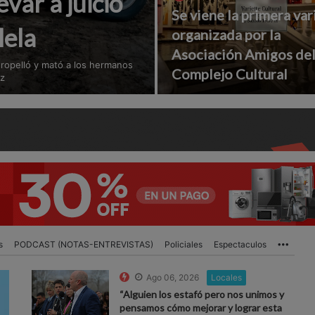
var a juicio
Se viene la primera var
lela
organizada por la
Asociación Amigos de
atropelló y mató a los hermanos
Complejo Cultural
ez
s
PODCAST (NOTAS-ENTREVISTAS)
Policiales
Espectaculos
More
Ago 06, 2026
Locales
“Alguien los estafó pero nos unimos y
pensamos cómo mejorar y lograr esta