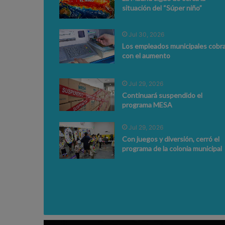
situación del “Súper niño”
Jul 30, 2026
Los empleados municipales cobr
con el aumento
Jul 29, 2026
Continuará suspendido el
programa MESA
Jul 29, 2026
Con juegos y diversión, cerró el
programa de la colonia municipal