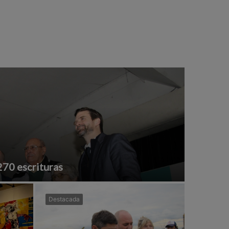
270 escrituras
Destacada