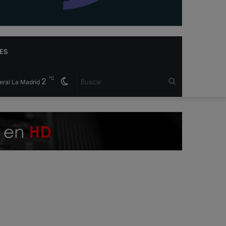
ES
℃
2
Cambiar
Buscar
eral La Madrid
modo