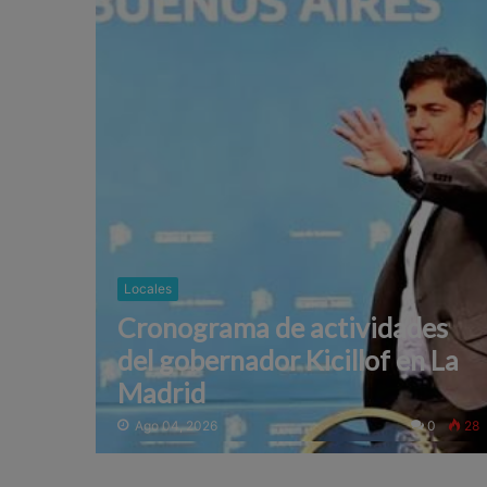
Locales
Cronograma de actividades
del gobernador Kicillof en La
Madrid
Ago 04, 2026
0
28