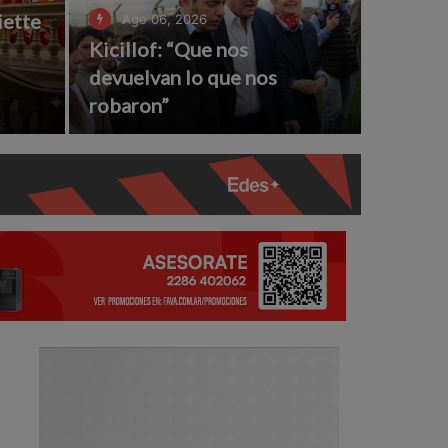
iette
Ago 06, 2026
Kicillof: “Que nos
l
devuelvan lo que nos
robaron”