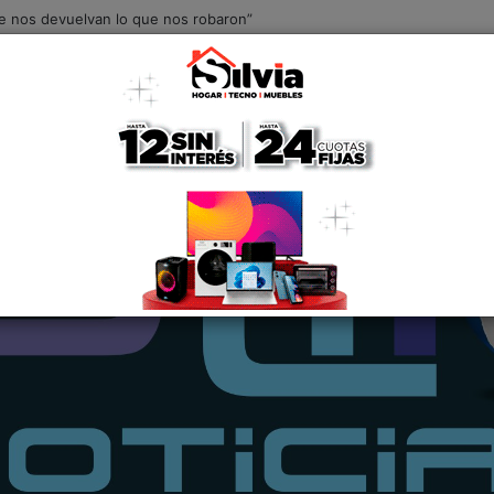
Que nos devuelvan lo que nos robaron”