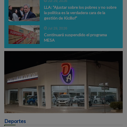
Jul 29, 2026
LLA: "Ajustar sobre los pobres y no sobre
la política es la verdadera cara de la
gestión de Kicillof"
Jul 29, 2026
Continuará suspendido el programa
MESA
Deportes