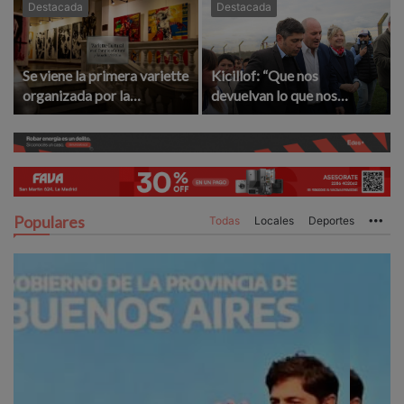
Destacada
Destacada
Se viene la primera variette
Kicillof: “Que nos
organizada por la
devuelvan lo que nos
Asociación Amigos del
robaron”
Complejo Cultural
Populares
Todas
Locales
Deportes
Mo