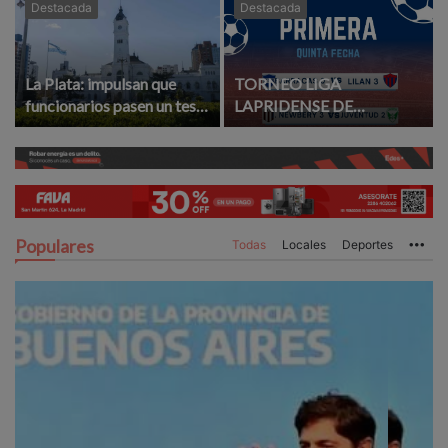
Destacada
Destacada
La Plata: impulsan que
TORNEO LIGA
funcionarios pasen un test
LAPRIDENSE DE
de aptitud para ejercer el
FUTBOL: RESULTADOS Y
cargo
GOLEADORES DE LA
QUINTA FECHA
Populares
Todas
Locales
Deportes
Mo