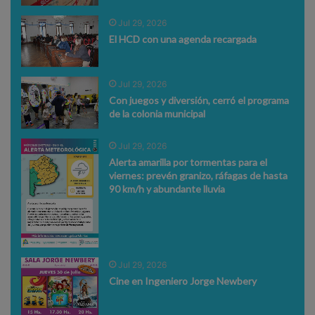
Jul 29, 2026
El HCD con una agenda recargada
Jul 29, 2026
Con juegos y diversión, cerró el programa
de la colonia municipal
Jul 29, 2026
Alerta amarilla por tormentas para el
viernes: prevén granizo, ráfagas de hasta
90 km/h y abundante lluvia
Jul 29, 2026
Cine en Ingeniero Jorge Newbery