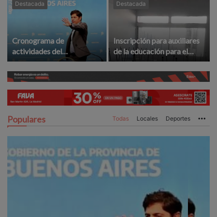
Destacada
Destacada
Cronograma de
Inscripción para auxiliares
actividades del
de la educación para el
gobernador Kicillof en La
ciclo lectivo 2027
Madrid
Populares
Todas
Locales
Deportes
Mo