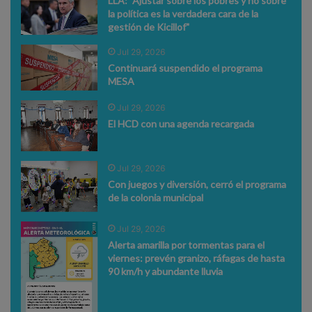
LLA: "Ajustar sobre los pobres y no sobre
la política es la verdadera cara de la
gestión de Kicillof"
Jul 29, 2026
Continuará suspendido el programa
MESA
Jul 29, 2026
El HCD con una agenda recargada
Jul 29, 2026
Con juegos y diversión, cerró el programa
de la colonia municipal
Jul 29, 2026
Alerta amarilla por tormentas para el
viernes: prevén granizo, ráfagas de hasta
90 km/h y abundante lluvia