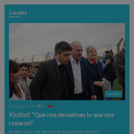
Locales
Locales
Ago 06, 2026
0
4
Kicillof: “Que nos devuelvan lo que nos
robaron”
Kicillof: “Que nos devuelvan lo que nos robaron”