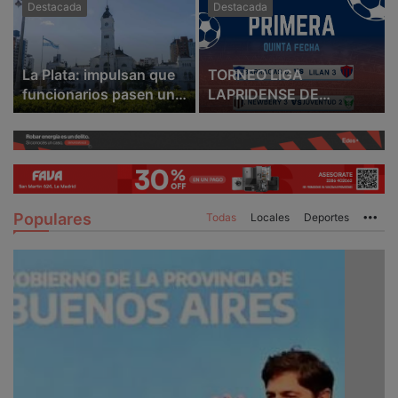
Destacada
Destacada
La Plata: impulsan que
TORNEO LIGA
funcionarios pasen un
LAPRIDENSE DE
test de aptitud para
FUTBOL: RESULTADOS
ejercer el cargo
Y GOLEADORES DE LA
QUINTA FECHA
Populares
Todas
Locales
Deportes
Mo