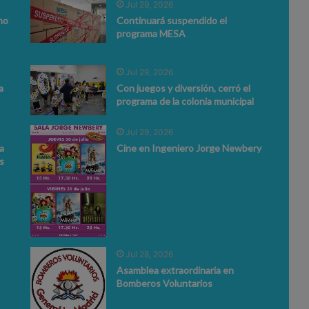
Jul 29, 2026
no
Continuará suspendido el
programa MESA
Jul 29, 2026
a
Con juegos y diversión, cerró el
programa de la colonia municipal
Jul 29, 2026
a
Cine en Ingeniero Jorge Newbery
s
Jul 28, 2026
Asamblea extraordinaria en
Bomberos Voluntarios