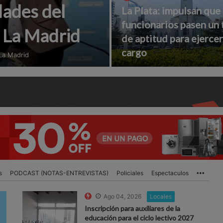
dades del
La Plata: impulsan que
funcionarios pasen un 
n La Madrid
de aptitud para ejercer
cargo
 La Madrid
s
PODCAST (NOTAS-ENTREVISTAS)
Policiales
Espectaculos
More
Ago 04, 2026
Locales
Inscripción para auxiliares de la
educación para el ciclo lectivo 2027