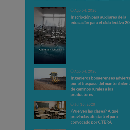
Ago 04, 2026
Inscripción para auxiliares de la
educación para el ciclo lectivo 2
Ago 04, 2026
Ingenieros bonaerenses adviert
por el traspaso del mantenimien
de caminos rurales a los
productores
Jul 30, 2026
¿Vuelven las clases? A qué
provincias afectará el paro
convocado por CTERA