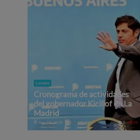
Locales
Cronograma de actividades
del gobernador Kicillof en La
Madrid
Ago 04, 2026
0
26