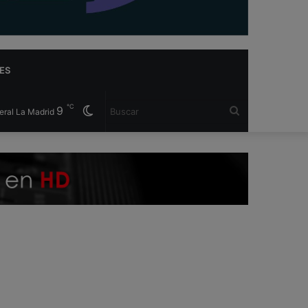
ES
℃
9
Cambiar
Buscar
eral La Madrid
modo