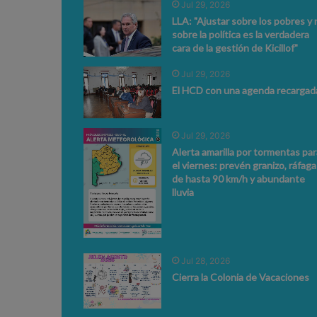
Jul 29, 2026
LLA: "Ajustar sobre los pobres y 
sobre la política es la verdadera
cara de la gestión de Kicillof"
Jul 29, 2026
El HCD con una agenda recargad
Jul 29, 2026
Alerta amarilla por tormentas par
el viernes: prevén granizo, ráfaga
de hasta 90 km/h y abundante
lluvia
Jul 28, 2026
Cierra la Colonia de Vacaciones