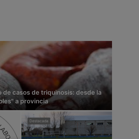
 de casos de triquinosis: desde la
les" a provincia
Destacada