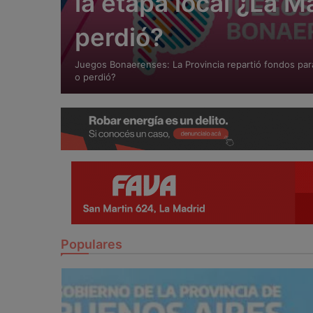
la etapa local ¿La M
perdió?
Juegos Bonaerenses: La Provincia repartió fondos para
o perdió?
Populares