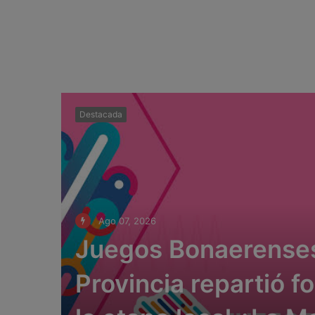
Destacada
Ago 07, 2026
Juegos Bonaerenses
Provincia repartió f