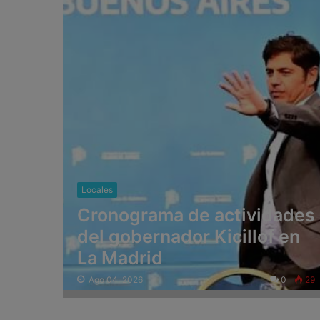
Locales
Cronograma de actividades
del gobernador Kicillof en
La Madrid
Ago 04, 2026
0
29