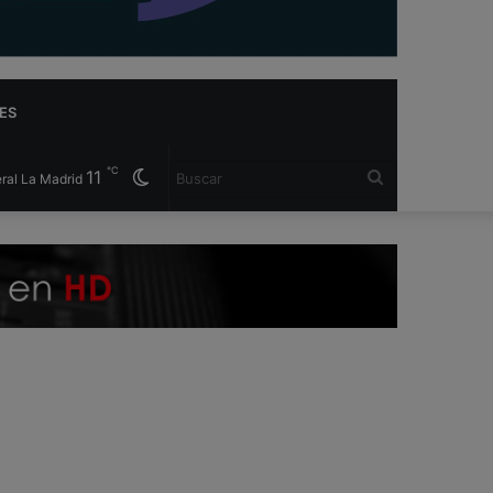
ES
℃
11
Cambiar
Buscar
ral La Madrid
modo