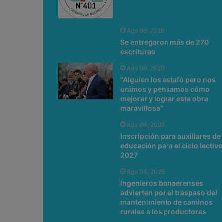
Ago 06, 2026
Se entregaron más de 270
escrituras
Ago 06, 2026
“Alguien los estafó pero nos
unimos y pensamos cómo
mejorar y lograr esta obra
maravillosa”
Ago 04, 2026
Inscripción para auxiliares de 
educación para el ciclo lectiv
2027
Ago 04, 2026
Ingenieros bonaerenses
advierten por el traspaso del
mantenimiento de caminos
rurales a los productores