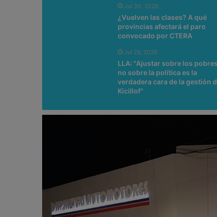
Jul 30, 2026
¿Vuelven las clases? A qué
provincias afectará el paro
convocado por CTERA
Jul 29, 2026
LLA: "Ajustar sobre los pobres
no sobre la política es la
verdadera cara de la gestión 
Kicillof"