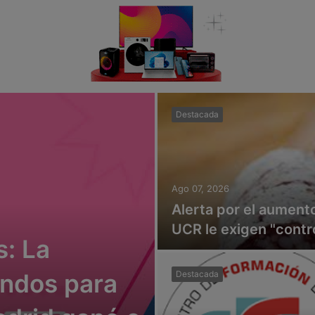
Destacada
Ago 07, 2026
Alerta por el aumento
UCR le exigen "contro
: La
ondos para
Destacada