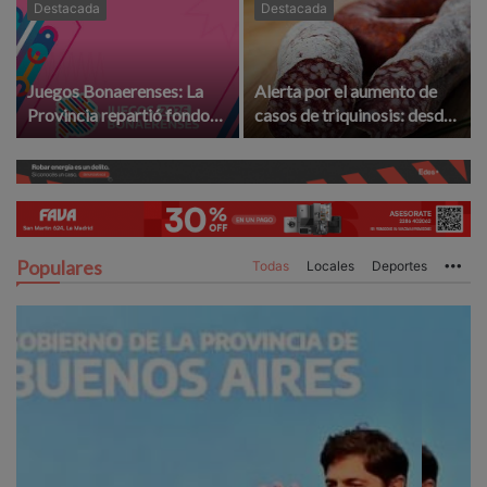
Destacada
Destacada
Juegos Bonaerenses: La
Alerta por el aumento de
Provincia repartió fondos
casos de triquinosis: desde
para la etapa local ¿La
la UCR le exigen
Madrid ganó o perdió?
"controles" a provincia
Populares
Todas
Locales
Deportes
Mo