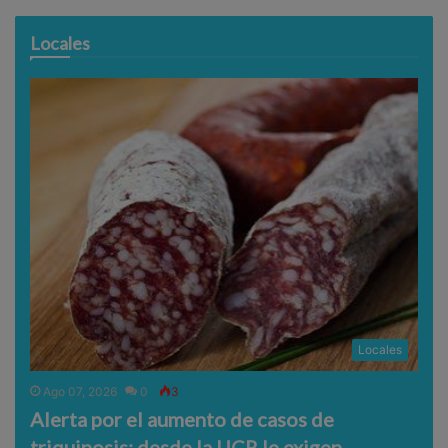
Locales
Locales
Ago 07, 2026
0
3
Alerta por el aumento de casos de
triquinosis: desde la UCR le exigen