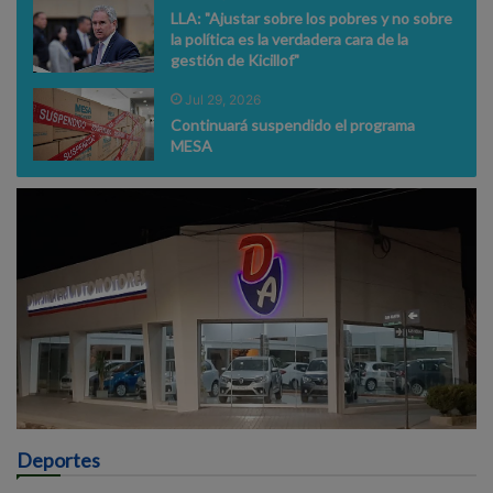
LLA: "Ajustar sobre los pobres y no sobre
la política es la verdadera cara de la
gestión de Kicillof"
Jul 29, 2026
Continuará suspendido el programa
MESA
Deportes