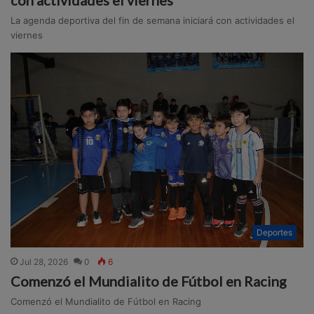
La agenda deportiva del fin de semana iniciará con actividades el
viernes
Deportes
Jul 28, 2026
0
6
Comenzó el Mundialito de Fútbol en Racing
Comenzó el Mundialito de Fútbol en Racing