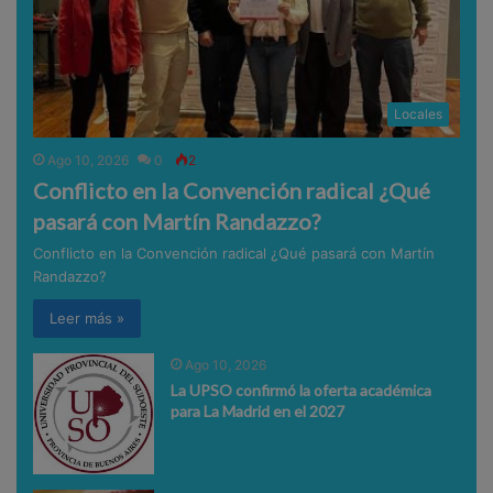
Locales
Ago 10, 2026
0
2
Conflicto en la Convención radical ¿Qué
pasará con Martín Randazzo?
Conflicto en la Convención radical ¿Qué pasará con Martín
Randazzo?
Leer más »
Ago 10, 2026
La UPSO confirmó la oferta académica
para La Madrid en el 2027