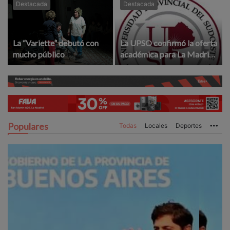
Destacada
Destacada
La “Variette” debutó con
La UPSO confirmó la oferta
mucho público
académica para La Madrid
en el 2027
Populares
Todas
Locales
Deportes
Mo