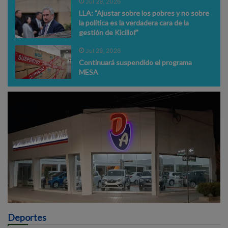
Jul 29, 2026
LLA: "Ajustar sobre los pobres y no sobre
la política es la verdadera cara de la
gestión de Kicillof"
Jul 29, 2026
Continuará suspendido el programa
MESA
Deportes