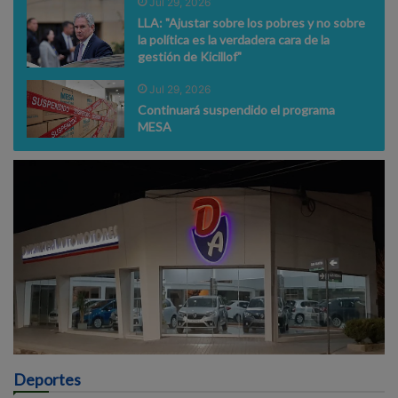
Jul 29, 2026
LLA: "Ajustar sobre los pobres y no sobre
la política es la verdadera cara de la
gestión de Kicillof"
Jul 29, 2026
Continuará suspendido el programa
MESA
Deportes