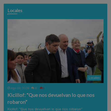
Locales
Locales
Ago 06, 2026
0
5
Kicillof: “Que nos devuelvan lo que nos
robaron”
Kicillof: “Que nos devuelvan lo que nos robaron”