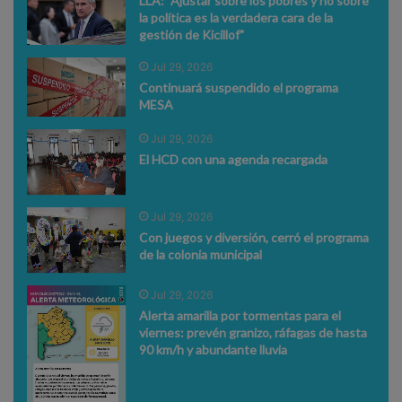
LLA: "Ajustar sobre los pobres y no sobre
la política es la verdadera cara de la
gestión de Kicillof"
Jul 29, 2026
Continuará suspendido el programa
MESA
Jul 29, 2026
El HCD con una agenda recargada
Jul 29, 2026
Con juegos y diversión, cerró el programa
de la colonia municipal
Jul 29, 2026
Alerta amarilla por tormentas para el
viernes: prevén granizo, ráfagas de hasta
90 km/h y abundante lluvia