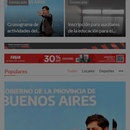
Destacada
Destacada
Cronograma de
Inscripción para auxiliares
actividades del
de la educación para el
gobernador Kicillof en La
ciclo lectivo 2027
Madrid
Populares
Todas
Locales
Deportes
Mo