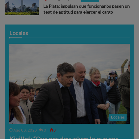
La Plata: impulsan que funcionarios pasen un
test de aptitud para ejercer el cargo
Locales
Locales
Ago 06, 2026
0
0
Kicillof: “Que nos devuelvan lo que nos