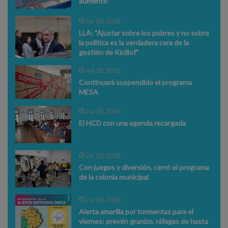
aumento
Jul 29, 2026
LLA: "Ajustar sobre los pobres y no sobre
la política es la verdadera cara de la
gestión de Kicillof"
Jul 29, 2026
Continuará suspendido el programa
MESA
Jul 29, 2026
El HCD con una agenda recargada
Jul 29, 2026
Con juegos y diversión, cerró el programa
de la colonia municipal
Jul 29, 2026
Alerta amarilla por tormentas para el
viernes: prevén granizo, ráfagas de hasta