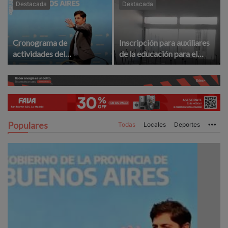
Destacada
Destacada
Cronograma de
Inscripción para auxiliares
actividades del
de la educación para el
gobernador Kicillof en La
ciclo lectivo 2027
Madrid
Populares
Todas
Locales
Deportes
Mo