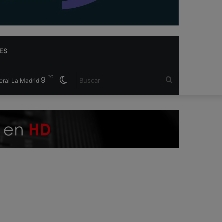
ES
℃
9
Cambiar
Buscar
eral La Madrid
modo