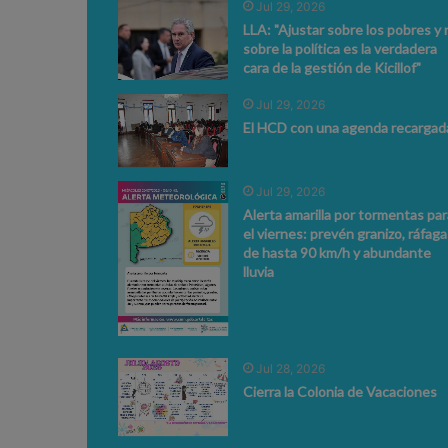
Jul 29, 2026
LLA: "Ajustar sobre los pobres y 
sobre la política es la verdadera
cara de la gestión de Kicillof"
Jul 29, 2026
El HCD con una agenda recargad
Jul 29, 2026
Alerta amarilla por tormentas par
el viernes: prevén granizo, ráfaga
de hasta 90 km/h y abundante
lluvia
Jul 28, 2026
Cierra la Colonia de Vacaciones