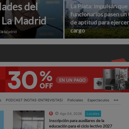
dades del
La Plata: impulsan que
funcionarios pasen un 
n La Madrid
de aptitud para ejercer
cargo
 La Madrid
s
PODCAST (NOTAS-ENTREVISTAS)
Policiales
Espectaculos
More
Ago 04, 2026
Locales
Inscripción para auxiliares de la
educación para el ciclo lectivo 2027