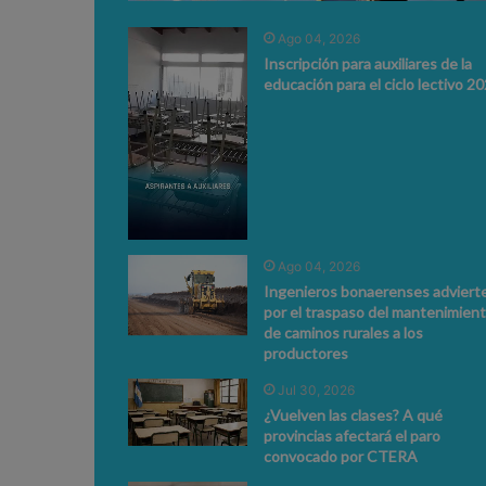
Ago 04, 2026
Inscripción para auxiliares de la
educación para el ciclo lectivo 2
Ago 04, 2026
Ingenieros bonaerenses adviert
por el traspaso del mantenimien
de caminos rurales a los
productores
Jul 30, 2026
¿Vuelven las clases? A qué
provincias afectará el paro
convocado por CTERA