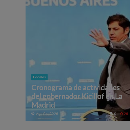
Locales
Cronograma de actividades
del gobernador Kicillof en La
Madrid
Ago 04, 2026
0
26