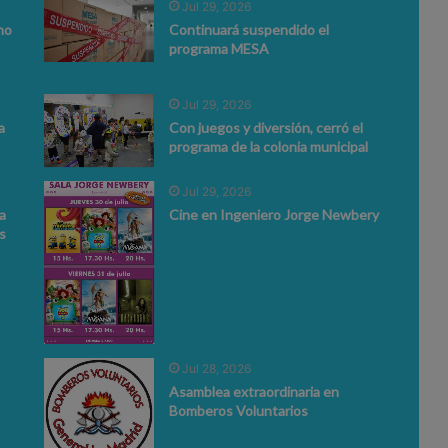
Jul 29, 2026
no
Continuará suspendido el
programa MESA
Jul 29, 2026
a
Con juegos y diversión, cerró el
programa de la colonia municipal
Jul 29, 2026
a
Cine en Ingeniero Jorge Newbery
s
Jul 28, 2026
Asamblea extraordinaria en
Bomberos Voluntarios