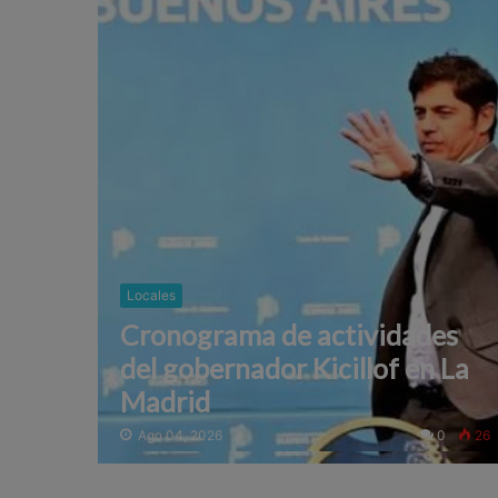
Locales
Cronograma de actividades
del gobernador Kicillof en La
Madrid
Ago 04, 2026
0
26