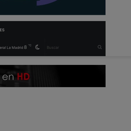
ES
℃
8
Cambiar
Buscar
eral La Madrid
modo