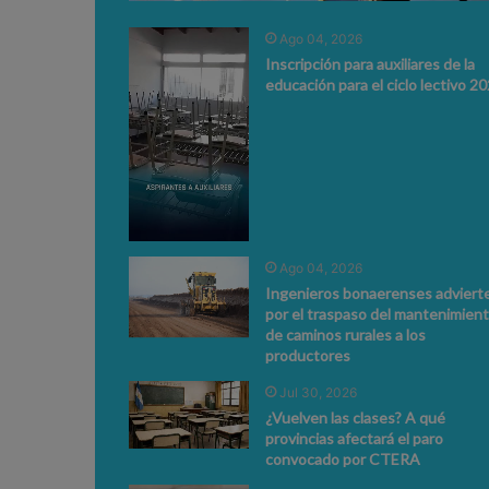
Ago 04, 2026
Inscripción para auxiliares de la
educación para el ciclo lectivo 2
Ago 04, 2026
Ingenieros bonaerenses adviert
por el traspaso del mantenimien
de caminos rurales a los
productores
Jul 30, 2026
¿Vuelven las clases? A qué
provincias afectará el paro
convocado por CTERA