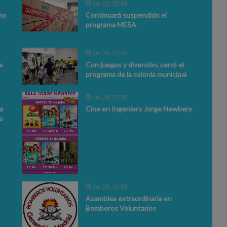
Jul 29, 2026
no
Continuará suspendido el
programa MESA
Jul 29, 2026
a
Con juegos y diversión, cerró el
programa de la colonia municipal
Jul 29, 2026
a
Cine en Ingeniero Jorge Newbery
s
Jul 28, 2026
Asamblea extraordinaria en
Bomberos Voluntarios