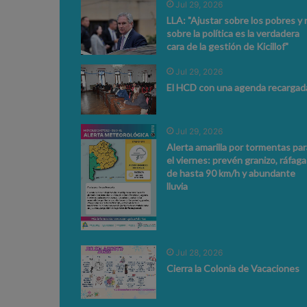
Jul 29, 2026
LLA: "Ajustar sobre los pobres y 
sobre la política es la verdadera
cara de la gestión de Kicillof"
Jul 29, 2026
El HCD con una agenda recargad
Jul 29, 2026
Alerta amarilla por tormentas par
el viernes: prevén granizo, ráfaga
de hasta 90 km/h y abundante
lluvia
Jul 28, 2026
Cierra la Colonia de Vacaciones