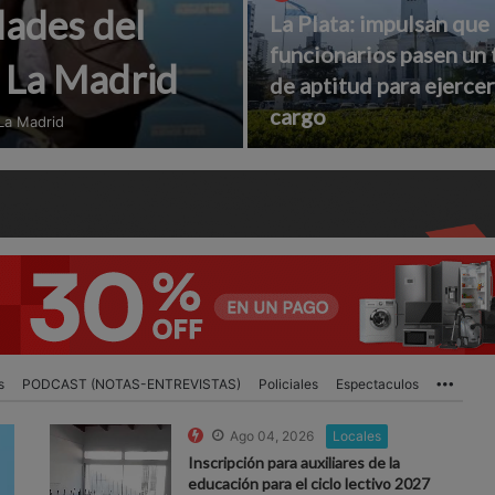
dades del
La Plata: impulsan que
funcionarios pasen un 
n La Madrid
de aptitud para ejercer
cargo
 La Madrid
s
PODCAST (NOTAS-ENTREVISTAS)
Policiales
Espectaculos
More
Ago 04, 2026
Locales
Inscripción para auxiliares de la
educación para el ciclo lectivo 2027