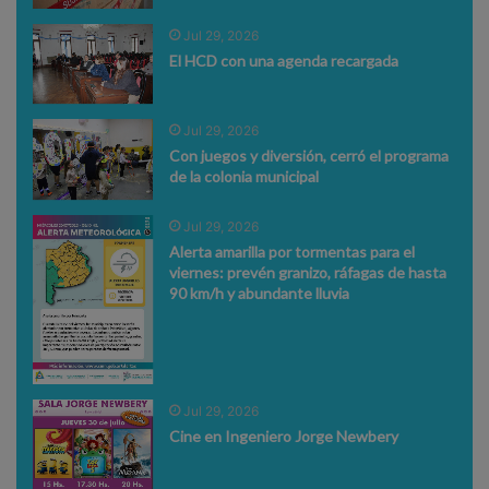
Jul 29, 2026
El HCD con una agenda recargada
Jul 29, 2026
Con juegos y diversión, cerró el programa
de la colonia municipal
Jul 29, 2026
Alerta amarilla por tormentas para el
viernes: prevén granizo, ráfagas de hasta
90 km/h y abundante lluvia
Jul 29, 2026
Cine en Ingeniero Jorge Newbery