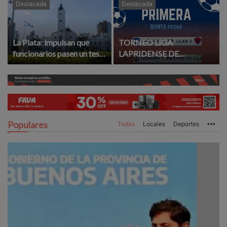
Destacada
Destacada
La Plata: impulsan que
TORNEO LIGA
funcionarios pasen un test
LAPRIDENSE DE
de aptitud para ejercer el
FUTBOL: RESULTADOS Y
cargo
GOLEADORES DE LA
QUINTA FECHA
Populares
Todas
Locales
Deportes
Mo