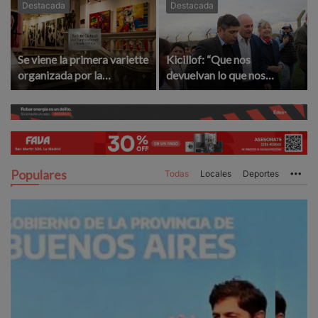
Destacada
Destacada
Se viene la primera variette
Kicillof: “Que nos
organizada por la
devuelvan lo que nos
Asociación Amigos del
robaron”
Complejo Cultural
Populares
Todas
Locales
Deportes
Mo