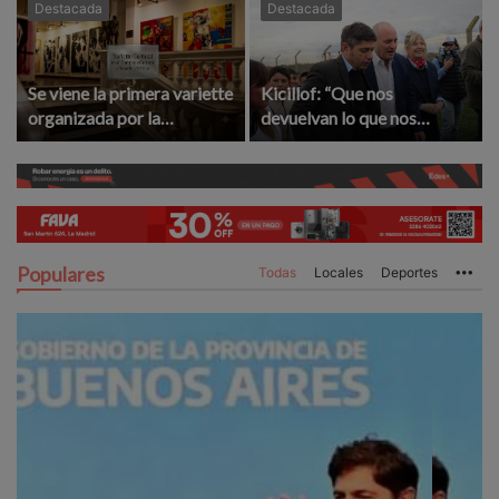
Destacada
Destacada
Se viene la primera variette
Kicillof: “Que nos
organizada por la
devuelvan lo que nos
Asociación Amigos del
robaron”
Complejo Cultural
Populares
Todas
Locales
Deportes
Mo