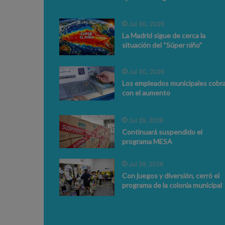
Jul 30, 2026
La Madrid sigue de cerca la
situación del “Súper niño”
Jul 30, 2026
Los empleados municipales cobr
con el aumento
Jul 29, 2026
Continuará suspendido el
programa MESA
Jul 29, 2026
Con juegos y diversión, cerró el
programa de la colonia municipal