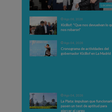
Locales
Ago 06, 2026
Kicillof: “Que nos devuelvan lo q
nos robaron”
Ago 04, 2026
Cronograma de actividades del
gobernador Kicillof en La Madrid
Ago 04, 2026
La Plata: impulsan que funcionar
pasen un test de aptitud para
ejercer el cargo