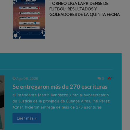
TORNEO LIGA LAPRIDENSE DE
FUTBOL: RESULTADOS Y
GOLEADORES DE LA QUINTA FECHA
Ago 06, 2026
0
1
Se entregaron más de 270 escrituras
el intendente Martín Randazzo junto al subsecretario
de Justicia de la provincia de Buenos Aires, Inti Pérez
Aznar, hicieron entrega de más de 270 escrituras
Leer más »