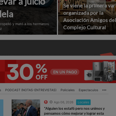
var a juicio
Se viene la primera var
lela
organizada por la
Asociación Amigos de
atropelló y mató a los hermanos
Complejo Cultural
ez
s
PODCAST (NOTAS-ENTREVISTAS)
Policiales
Espectaculos
More
Ago 06, 2026
Locales
“Alguien los estafó pero nos unimos y
pensamos cómo mejorar y lograr esta