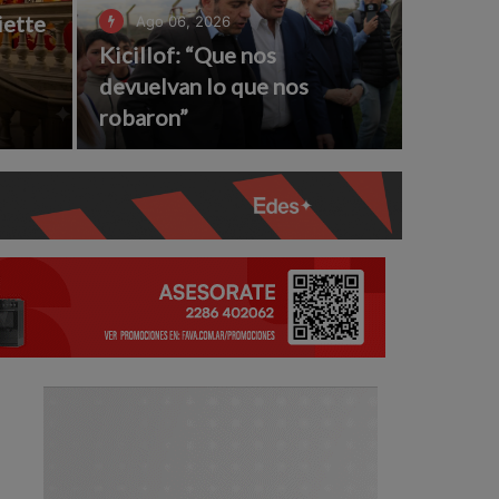
iette
Ago 06, 2026
Kicillof: “Que nos
l
devuelvan lo que nos
robaron”