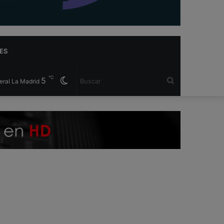
ES
℃
5
Cambiar
Buscar
eral La Madrid
modo