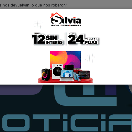
Que nos devuelvan lo que nos robaron”