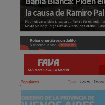
Bahía Blanca: Piden ele
la causa de Ramiro Pal
Piden elevar a juicio la causa de Ramiro Pallela quien 
Mayra Melisa y Jorge Damián Videla, en Coronel Suar
Populares
Todas
Locales
Deporte