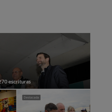
270 escrituras
Destacada