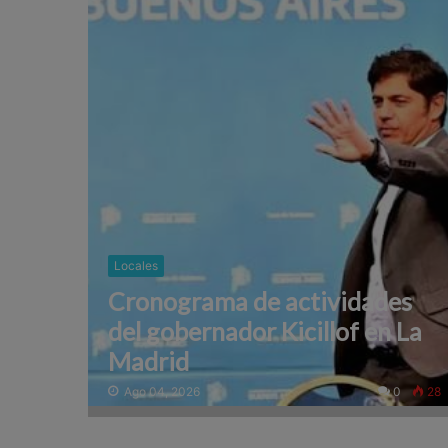
Locales
Cronograma de actividades
del gobernador Kicillof en La
Madrid
Ago 04, 2026
0
28