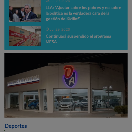
Jul 29, 2026
LLA: "Ajustar sobre los pobres y no sobre
la política es la verdadera cara de la
gestión de Kicillof"
Jul 29, 2026
Continuará suspendido el programa
MESA
Deportes