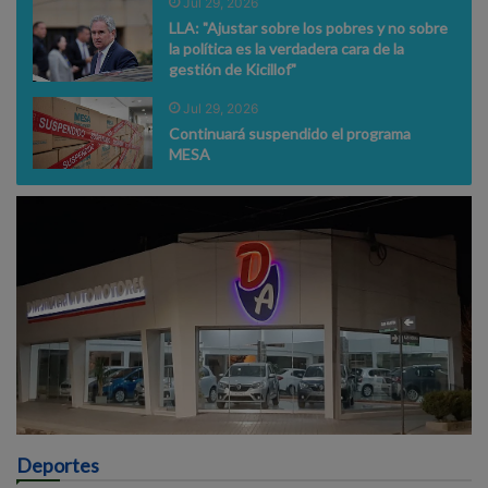
Jul 29, 2026
LLA: "Ajustar sobre los pobres y no sobre
la política es la verdadera cara de la
gestión de Kicillof"
Jul 29, 2026
Continuará suspendido el programa
MESA
Deportes