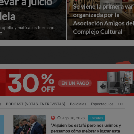
var a juicio
Se viene la primera var
lela
organizada por la
Asociación Amigos de
atropelló y mató a los hermanos
Complejo Cultural
ez
s
PODCAST (NOTAS-ENTREVISTAS)
Policiales
Espectaculos
More
Ago 06, 2026
Locales
“Alguien los estafó pero nos unimos y
pensamos cómo mejorar y lograr esta