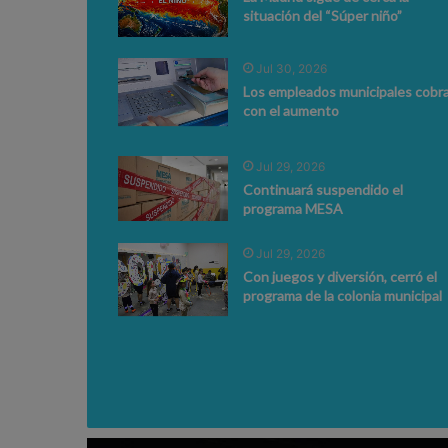
situación del “Súper niño”
Jul 30, 2026
Los empleados municipales cobr
con el aumento
Jul 29, 2026
Continuará suspendido el
programa MESA
Jul 29, 2026
Con juegos y diversión, cerró el
programa de la colonia municipal