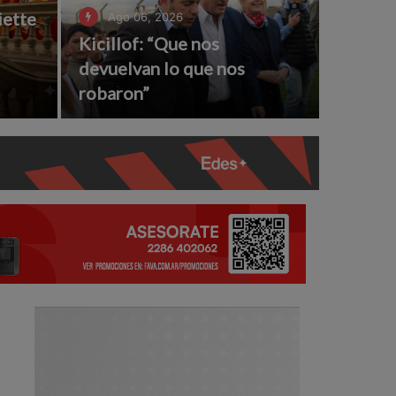
iette
Ago 06, 2026
Kicillof: “Que nos
l
devuelvan lo que nos
robaron”