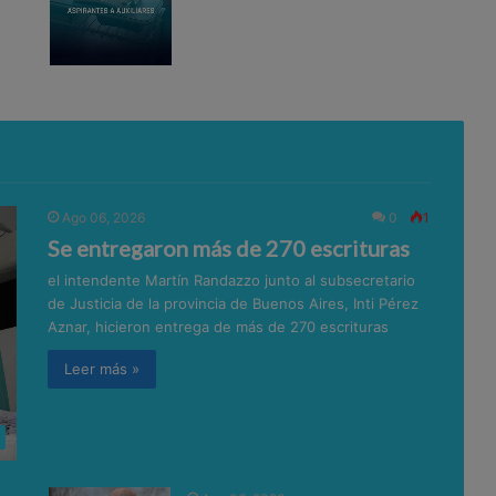
Ago 06, 2026
0
1
Se entregaron más de 270 escrituras
el intendente Martín Randazzo junto al subsecretario
de Justicia de la provincia de Buenos Aires, Inti Pérez
Aznar, hicieron entrega de más de 270 escrituras
Leer más »