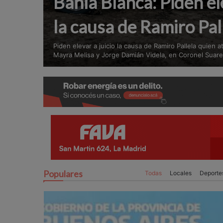
Bahía Blanca: Piden ele
la causa de Ramiro Pal
Piden elevar a juicio la causa de Ramiro Pallela quien 
Mayra Melisa y Jorge Damián Videla, en Coronel Suar
Populares
Todas
Locales
Deporte