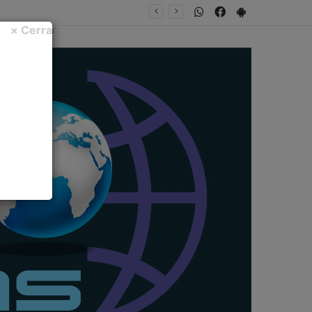
WhatsApp
Facebook
PlayStore
ravillosa”
× Cerrar