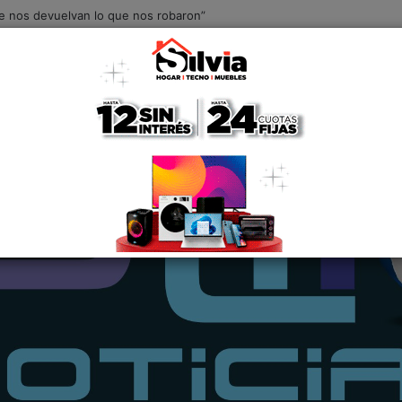
s estafó pero nos unimos y pensamos cómo mejorar y lograr esta obra ma