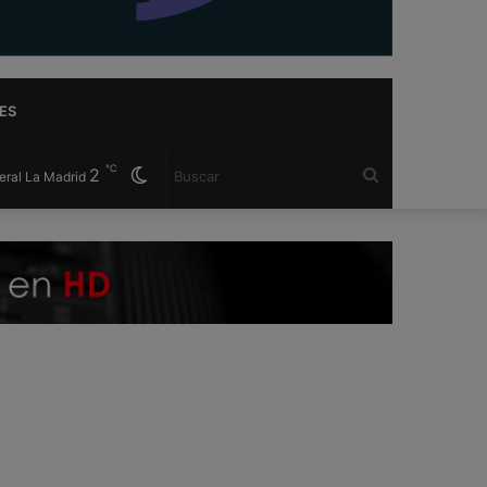
ES
℃
2
Cambiar
Buscar
eral La Madrid
modo