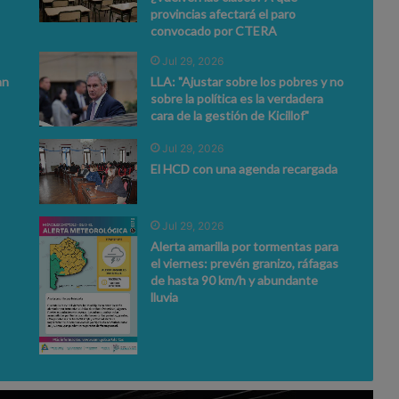
provincias afectará el paro
convocado por CTERA
Jul 29, 2026
an
LLA: "Ajustar sobre los pobres y no
sobre la política es la verdadera
cara de la gestión de Kicillof"
Jul 29, 2026
El HCD con una agenda recargada
Jul 29, 2026
Alerta amarilla por tormentas para
el viernes: prevén granizo, ráfagas
de hasta 90 km/h y abundante
lluvia