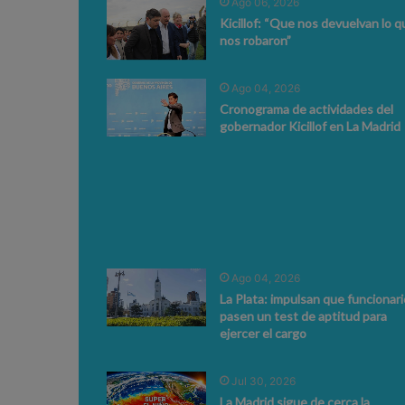
Ago 06, 2026
Kicillof: “Que nos devuelvan lo q
nos robaron”
Ago 04, 2026
Cronograma de actividades del
gobernador Kicillof en La Madrid
Ago 04, 2026
La Plata: impulsan que funcionar
pasen un test de aptitud para
ejercer el cargo
Jul 30, 2026
La Madrid sigue de cerca la