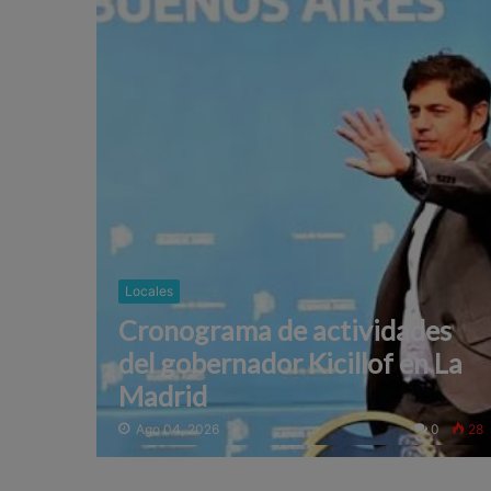
Locales
Cronograma de actividades
del gobernador Kicillof en La
Madrid
Ago 04, 2026
0
28