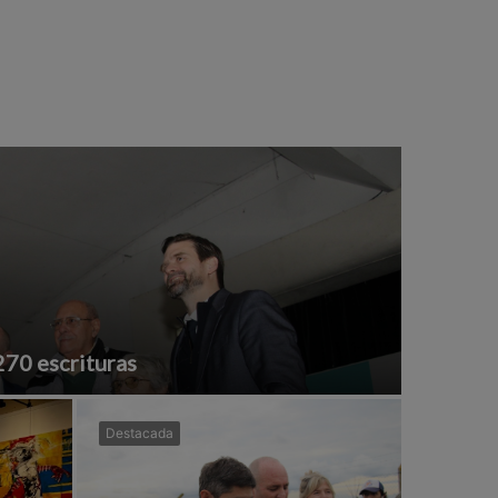
270 escrituras
Destacada