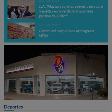
Jul 29, 2026
LLA: "Ajustar sobre los pobres y no sobre
la política es la verdadera cara de la
gestión de Kicillof"
Jul 29, 2026
Continuará suspendido el programa
MESA
Deportes