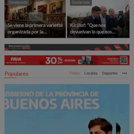
Destacada
Destacada
Se viene la primera variette
Kicillof: “Que nos
organizada por la
devuelvan lo que nos
Asociación Amigos del
robaron”
Complejo Cultural
Populares
Todas
Locales
Deportes
Mo