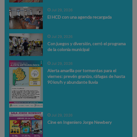
Jul 29, 2026
El HCD con una agenda recargada
Jul 29, 2026
Con juegos y diversión, cerró el programa
de la colonia municipal
Jul 29, 2026
Alerta amarilla por tormentas para el
viernes: prevén granizo, ráfagas de hasta
90 km/h y abundante lluvia
Jul 29, 2026
Cine en Ingeniero Jorge Newbery