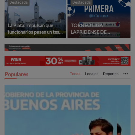
Destacada
Destacada
La Plata: impulsan que
TORNEO LIGA
funcionarios pasen un test
LAPRIDENSE DE
de aptitud para ejercer el
FUTBOL: RESULTADOS Y
cargo
GOLEADORES DE LA
QUINTA FECHA
Populares
Todas
Locales
Deportes
Mo